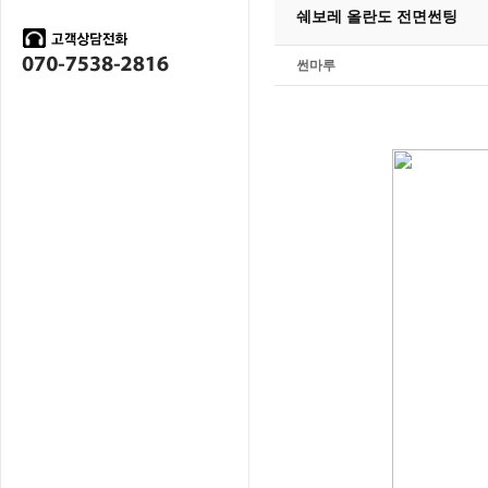
쉐보레 올란도 전면썬팅
썬마루